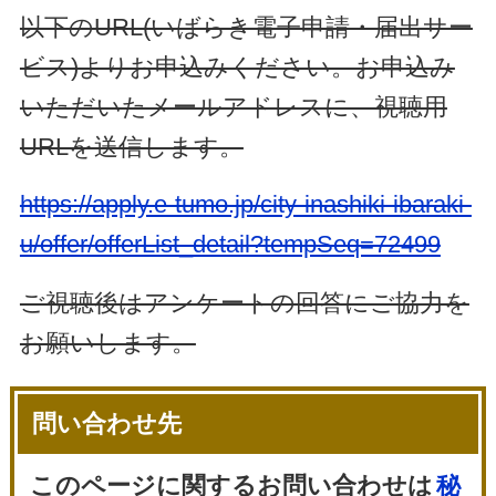
以下のURL(いばらき電子申請・届出サー
ビス)よりお申込みください。お申込み
いただいたメールアドレスに、視聴用
URLを送信します。
https://apply.e-tumo.jp/city-inashiki-ibaraki-
u/offer/offerList_detail?tempSeq=72499
ご視聴後はアンケートの回答にご協力を
お願いします。
問い合わせ先
このページに関するお問い合わせは
秘