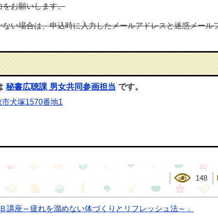
力をお願いします。
かない場合は、申込時に入力したメールアドレスと迷惑メール
は
秘書広聴課 男女共同参画担当
です。
市犬塚1570番地1
148
Ｂ講座～疲れを溜めない体づくりとリフレッシュ法～」