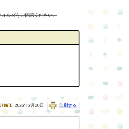
フォルダをご確認ください。
2026年2月20日
印刷する