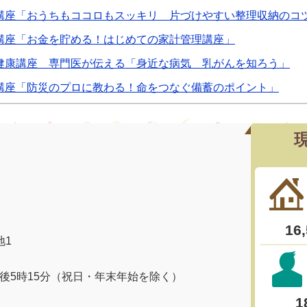
講座「おうちもココロもスッキリ 片づけやすい整理収納のコ
講座「お金を貯める！はじめての家計管理講座」
健康講座 専門医が伝える「身近な病気 乳がんを知ろう」
講座「防災のプロに教わる！命をつなぐ備蓄のポイント」
地1
午後5時15分（祝日・年末年始を除く）