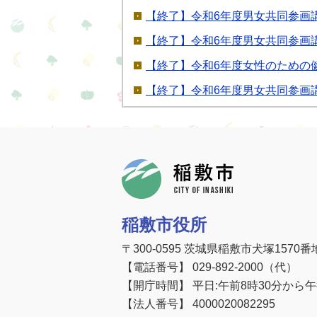
【終了】令和6年度男女共同参画
【終了】令和6年度男女共同参画
【終了】令和6年度女性のための
【終了】令和6年度男女共同参画
稲敷市
稲敷市役所
〒300-0595 茨城県稲敷市犬塚1570番
【電話番号】 029-892-2000（代）
【開庁時間】 平日:午前8時30分から
【法人番号】 4000020082295