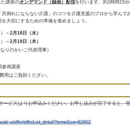
れた講座の
オンデマンド（録画）配信
を行います。約1時間15
「共倒れにならない介護」のコツを介護支援のプロから学んで
間を大切にするための準備を進めましょう。
月）～
2月18日（水）
月）～
2月19日（木）
となりのかいご代表理事）
同参画講座
費用はご負担ください。
出サービス)よりお申込みください。お申し込みが完了すると、視
ibaraki-u/offer/offerList_detail?tempSeq=82802