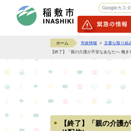
稲敷市ホームページ
ホーム
市政情報
>
主要な取り組
【終了】「親の介護が不安なあなたへ 働き
【終了】「親の介護が