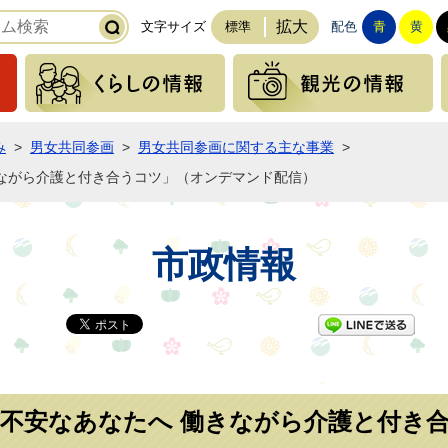
拡大
文字サイズ
標準
配色
青
黄
緊急の情報
くらしの情報
み
>
男女共同参画
>
男女共同参画に関する主な事業
>
ながら介護と付き合うコツ」（オンデマンド配信）
市政情報
LI
不安なあなたへ 働きながら介護と付き