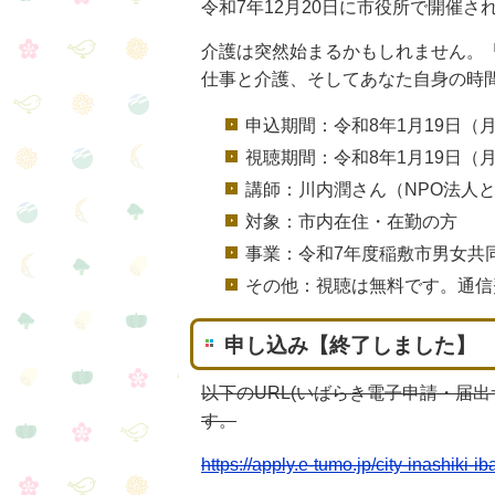
令和7年12月20日に市役所で開催さ
介護は突然始まるかもしれません。
仕事と介護、そしてあなた自身の時
申込期間：令和8年1月19日（
視聴期間：令和8年1月19日（
講師：川内潤さん（NPO法人
対象：市内在住・在勤の方
事業：令和7年度稲敷市男女共
その他：
視聴は無料です。通信
申し込み【終了しました】
以下のURL(いばらき電子申請・届
す。
https://apply.e-tumo.jp/city-inashiki-