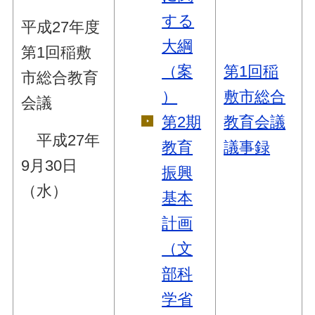
する
平成27年度
大綱
第1回稲敷
（案
第1回稲
市総合教育
）
敷市総合
会議
第2期
教育会議
平成27年
教育
議事録
9月30日
振興
（水）
基本
計画
（文
部科
学省