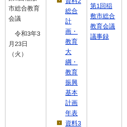
資料2
第1回稲
市総合教育
総合
敷市総合
会議
計
教育会議
画・
令和3年3
議事録
教育
月23日
大
（火）
綱・
教育
振興
基本
計画
年表
資料3