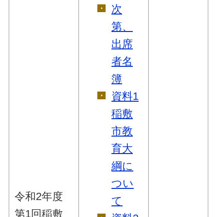
次
第、
出席
者名
簿
資料1
稲敷
市教
育大
綱に
つい
令和2年度
て
第1回稲敷