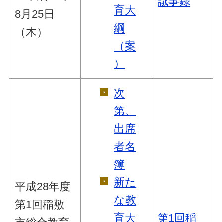
議事録
育大
8月25日
綱
（木）
（案
）
次
第、
出席
者名
簿
新た
平成28年度
な教
第1回稲敷
育大
第1回稲