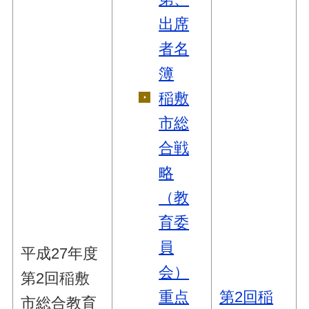
出席
者名
簿
稲敷
市総
合戦
略
（教
育委
員
平成27年度
会）
第2回稲敷
重点
第2回稲
市総合教育