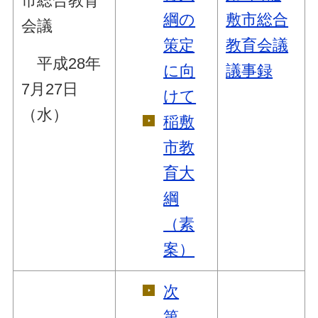
市総合教育
綱の
敷市総合
会議
策定
教育会議
平成28年
に向
議事録
7月27日
けて
（水）
稲敷
市教
育大
綱
（素
案）
次
第、