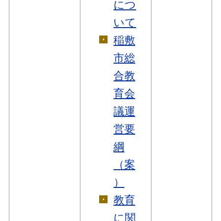
につ
いて
稲敷
市総
合教
育会
議運
営要
綱
（案
）
教育
に関