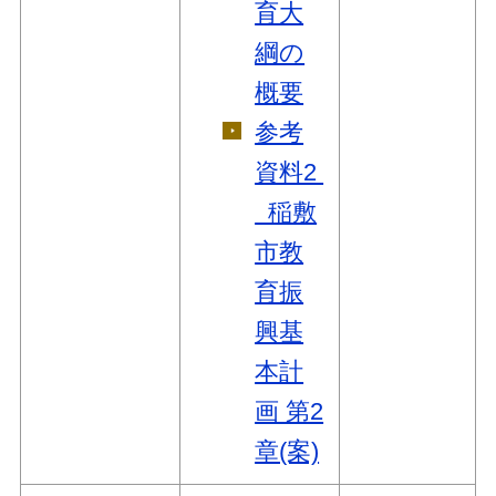
育大
綱の
概要
参考
資料2
稲敷
市教
育振
興基
本計
画 第2
章(案)