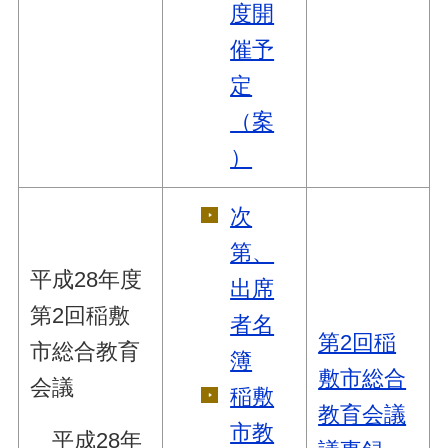
度開
催予
定
（案
）
次
第、
平成28年度
出席
第2回稲敷
者名
第2回稲
市総合教育
簿
敷市総合
会議
稲敷
教育会議
市教
平成28年