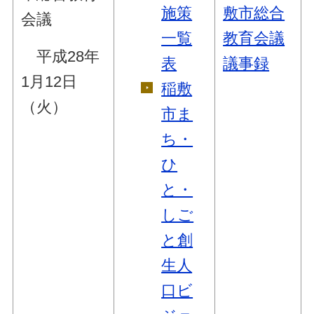
施策
敷市総合
会議
一覧
教育会議
平成28年
表
議事録
1月12日
稲敷
（火）
市ま
ち・
ひ
と・
しご
と創
生人
口ビ