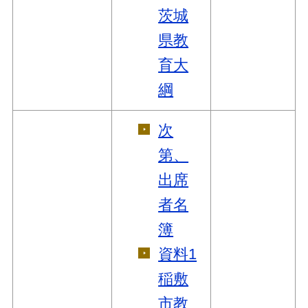
茨城
県教
育大
綱
次
第、
出席
者名
簿
資料1
稲敷
市教