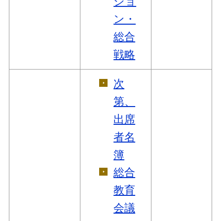
ジョ
ン・
総合
戦略
次
第、
出席
者名
簿
総合
教育
会議