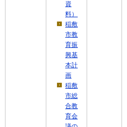
資
料）
稲敷
市教
育振
興基
本計
画
稲敷
市総
合教
育会
議の