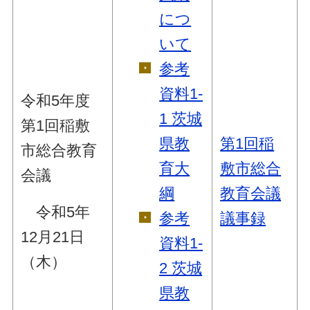
につ
いて
参考
資料1-
令和5年度
1 茨城
第1回稲敷
県教
第1回稲
市総合教育
育大
敷市総合
会議
綱
教育会議
令和5年
参考
議事録
12月21日
資料1-
（木）
2 茨城
県教