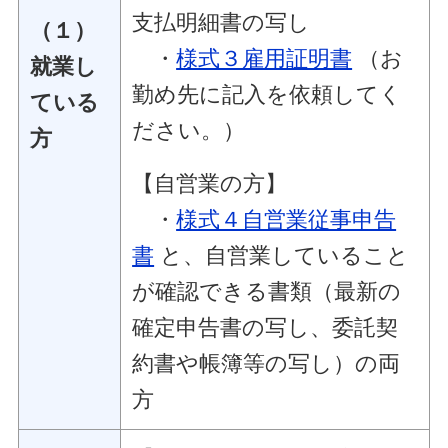
支払明細書の写し
（１）
・
様式３雇用証明書
（お
就業し
勤め先に記入を依頼してく
ている
ださい。）
方
【自営業の方】
・
様式４自営業従事申告
書
と、自営業していること
が確認できる書類（最新の
確定申告書の写し、委託契
約書や帳簿等の写し）の両
方