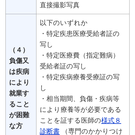
直接撮影写真
以下のいずれか
・特定疾患医療受給者証の
写し
（４）
・特定医療費（指定難病）
負傷又
受給者証の写し
は疾病
・特定疾病療養受療証の写
により
し
就業す
・相当期間、負傷・疾病等
ること
により療養等が必要である
が困難
ことを証する医師の
様式８
な方
診断書
（専門のかかりつけ