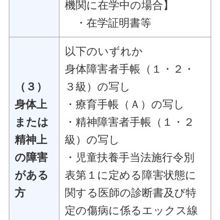
機関に在学中の場合】
・在学証明書等
以下のいずれか
身体障害者手帳（１・２・
（３）
３級）の写し
身体上
・療育手帳（Ａ）の写し
または
・精神障害者手帳（１・２
精神上
級）の写し
の障害
・児童扶養手当法施行令別
がある
表第１に定める障害状態に
方
関する医師の診断書及び特
定の傷病に係るエックス線