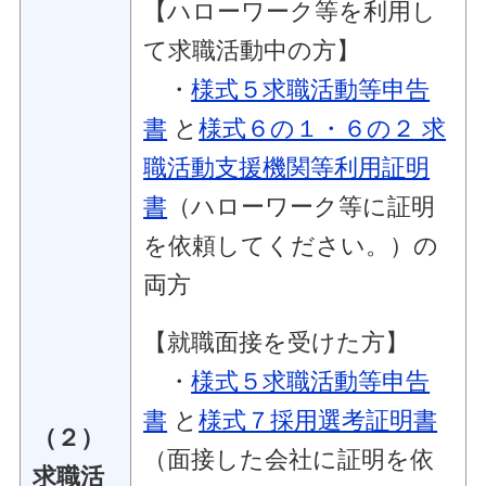
【ハローワーク等を利用し
て求職活動中の方】
・
様式５求職活動等申告
書
と
様式６の１・６の２ 求
職活動支援機関等利用証明
書
（ハローワーク等に証明
を依頼してください。）の
両方
【就職面接を受けた方】
・
様式５求職活動等申告
書
と
様式７採用選考証明書
（２）
（面接した会社に証明を依
求職活