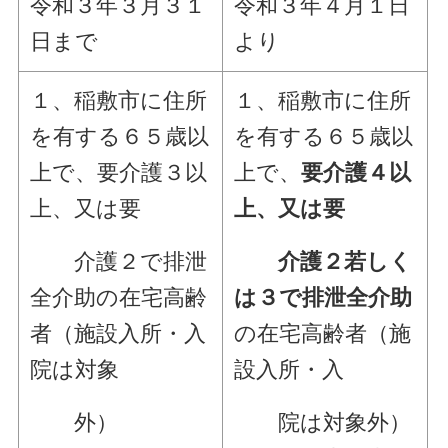
令和３年３月３１
令和３年４月１日
日まで
より
１、稲敷市に住所
１、稲敷市に住所
を有する６５歳以
を有する６５歳以
上で、要介護３以
上で、
要介護４以
上、又は要
上、又は要
介護２で排泄
介護２若しく
全介助の在宅高齢
は３で排泄全介助
者（施設入所・入
の在宅高齢者（施
院は対象
設入所・入
外）
院は対象外）