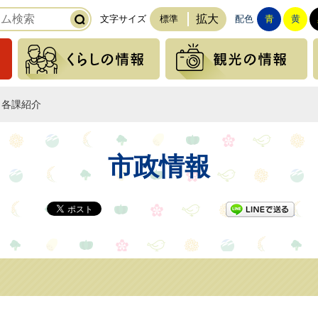
拡大
文字サイズ
標準
配色
青
黄
緊急の情報
くらしの情報
各課紹介
市政情報
LI