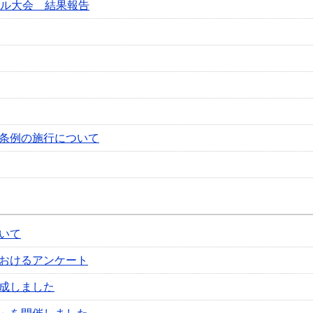
ール大会 結果報告
条例の施行について
いて
おけるアンケート
成しました