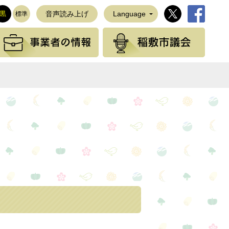
稲敷市公式Twi
稲敷市公
黒
音声読み上げ
Language
標準
観光の情報
事業者の情報
稲敷
NEで送る