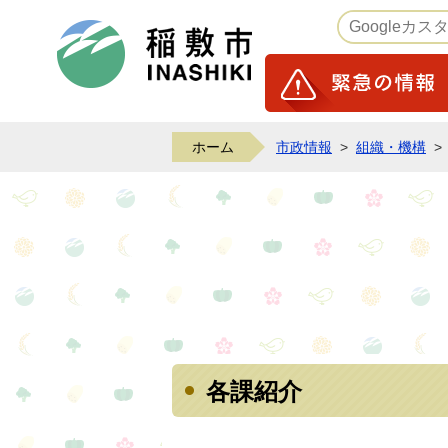
稲敷市ホームページ
ホーム
市政情報
>
組織・機構
>
各課紹介